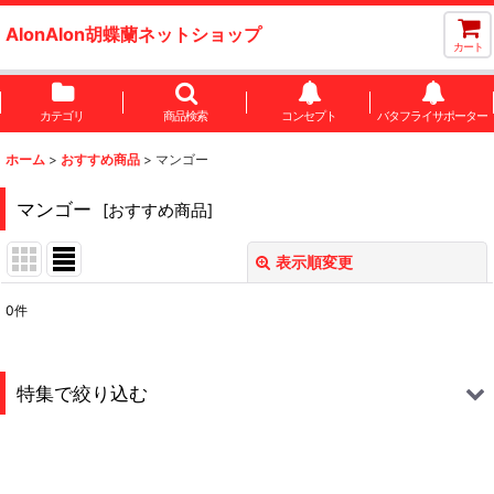
AlonAlon胡蝶蘭ネットショップ
カート
カテゴリ
商品検索
コンセプト
バタフライサポーター
ホーム
>
おすすめ商品
>
マンゴー
マンゴー
[
おすすめ商品
]
表示順変更
閉じる
0
件
表示数
:
並び順
:
特集で絞り込む
絞り込む
胡蝶蘭