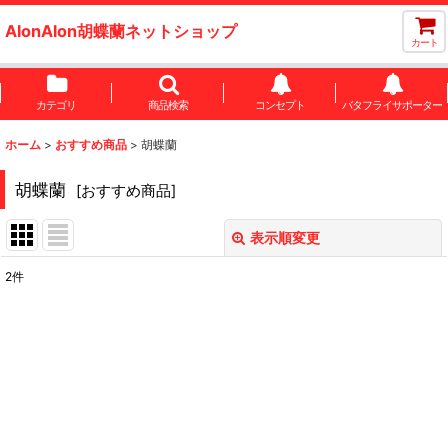
AlonAlon胡蝶蘭ネットショップ
カート
カテゴリ
商品検索
コンセプト
バタフライサポーター
ホーム
>
おすすめ商品
>
胡蝶蘭
胡蝶蘭
[
おすすめ商品
]
表示順変更
閉じる
2
件
表示数
:
並び順
:
絞り込む