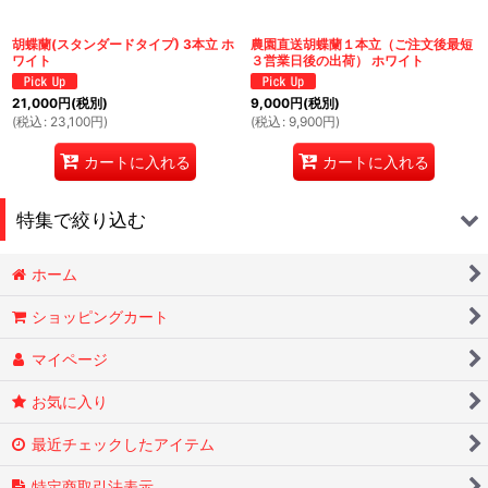
胡蝶蘭(スタンダードタイプ) 3本立 ホ
農園直送胡蝶蘭１本立（ご注文後最短
ワイト
３営業日後の出荷） ホワイト
21,000
円
(税別)
9,000
円
(税別)
(
税込
:
23,100
円
)
(
税込
:
9,900
円
)
カートに入れる
カートに入れる
特集で絞り込む
ホーム
胡蝶蘭
ショッピングカート
ミディ胡蝶蘭
マイページ
観葉植物
お気に入り
胡蝶蘭(ハイグレードタイプ)
最近チェックしたアイテム
胡蝶蘭(スーパーハイグレード)
特定商取引法表示